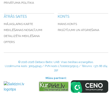
PRIVĀTUMA POLITIKA
ĀTRĀS SAITES
KONTS
MĀJASLAPAS KARTE
MANS KONTS
MEKLĒŠANAS NOSACĪJUMI
PASŪTĪJUMI UN ATGRIEŠANA
DETALIZĒTA MEKLĒŠANA
OFFERS
© 2016-
2026 Deltaco Baltic UAB. Visas tiesības aizsargātas.
Uzņēmuma kods: 300543045 / PVN kods LT100002529115 / Tālrunis: +371 66 164
352
Mūsu partneri: