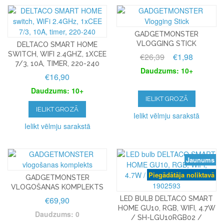
GADGETMONSTER
VLOGGING STICK
DELTACO SMART HOME
SWITCH, WIFI 2.4GHZ, 1XCEE
€26,39
€1,98
7/3, 10A, TIMER, 220-240
Daudzums: 10+
€16,90
Daudzums: 10+
IELIKT GROZĀ
IELIKT GROZĀ
Ielikt vēlmju sarakstā
Ielikt vēlmju sarakstā
Jaunums
Piegādātāja noliktavā
GADGETMONSTER
VLOGOŠANAS KOMPLEKTS
€69,90
LED BULB DELTACO SMART
HOME GU10, RGB, WIFI, 4.7W
Daudzums: 0
/ SH-LGU10RGB02 /