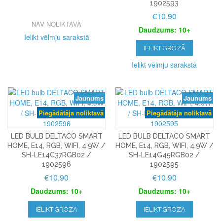
1902593
€10,90
NAV NOLIKTAVĀ
Daudzums: 10+
Ielikt vēlmju sarakstā
IELIKT GROZĀ
Ielikt vēlmju sarakstā
Jaunums
Jaunums
Piegādātāja noliktavā
Piegādātāja noliktavā
LED BULB DELTACO SMART
LED BULB DELTACO SMART
HOME, E14, RGB, WIFI, 4.9W /
HOME, E14, RGB, WIFI, 4.9W /
SH-LE14C37RGB02 /
SH-LE14G45RGB02 /
1902596
1902595
€10,90
€10,90
Daudzums: 10+
Daudzums: 10+
IELIKT GROZĀ
IELIKT GROZĀ