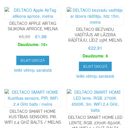
DELTACO APPLE AIRTAG
SILIKONA APROCE, MELNA
DELTACO BEZVADU
VADĪTĀJS AR LĀZERA
€6,90
€1,98
RĀDĪTĀJU, LĪDZ 15M, MELNS
Daudzums: 10+
€22,91
Daudzums: 6
IELIKT GROZĀ
IELIKT GROZĀ
Ielikt vēlmju sarakstā
Ielikt vēlmju sarakstā
DELTACO SMART HOME
KUSTĪBAS SENSORS, PIR,
DELTACO SMART HOME LED
WIFI 2,4 GHZ BALTS / MELNS
LENTE, RGB, 2700K-6500K,