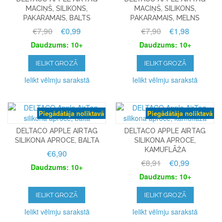
MACIŅŠ, SILIKONS,
MACIŅŠ, SILIKONS,
PAKARAMAIS, BALTS
PAKARAMAIS, MELNS
€7,90
€0,99
€7,90
€1,98
Daudzums: 10+
Daudzums: 10+
IELIKT GROZĀ
IELIKT GROZĀ
Ielikt vēlmju sarakstā
Ielikt vēlmju sarakstā
Piegādātāja noliktavā
Piegādātāja noliktavā
DELTACO APPLE AIRTAG
DELTACO APPLE AIRTAG
SILIKONA APROCE, BALTA
SILIKONA APROCE,
KAMUFLĀŽA
€6,90
€8,91
€0,99
Daudzums: 10+
Daudzums: 10+
IELIKT GROZĀ
IELIKT GROZĀ
Ielikt vēlmju sarakstā
Ielikt vēlmju sarakstā