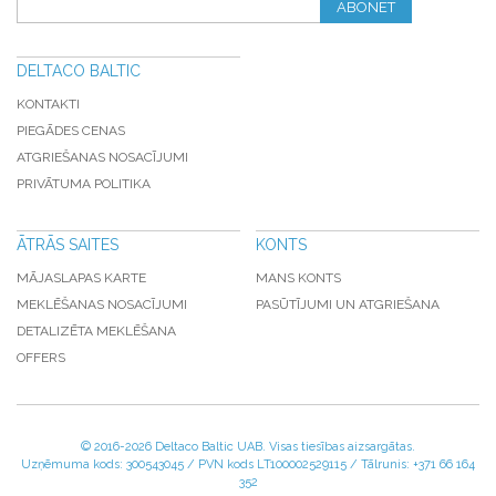
ABONĒT
DELTACO BALTIC
KONTAKTI
PIEGĀDES CENAS
ATGRIEŠANAS NOSACĪJUMI
PRIVĀTUMA POLITIKA
ĀTRĀS SAITES
KONTS
MĀJASLAPAS KARTE
MANS KONTS
MEKLĒŠANAS NOSACĪJUMI
PASŪTĪJUMI UN ATGRIEŠANA
DETALIZĒTA MEKLĒŠANA
OFFERS
© 2016-
2026 Deltaco Baltic UAB. Visas tiesības aizsargātas.
Uzņēmuma kods: 300543045 / PVN kods LT100002529115 / Tālrunis: +371 66 164
352