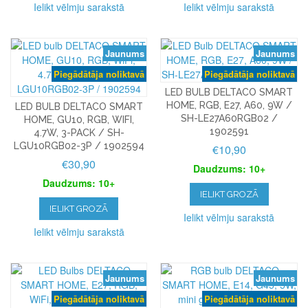
Ielikt vēlmju sarakstā
Ielikt vēlmju sarakstā
Jaunums
Jaunums
Piegādātāja noliktavā
Piegādātāja noliktavā
LED BULB DELTACO SMART
HOME, RGB, E27, A60, 9W /
LED BULB DELTACO SMART
SH-LE27A60RGB02 /
HOME, GU10, RGB, WIFI,
1902591
4.7W, 3-PACK / SH-
LGU10RGB02-3P / 1902594
€10,90
€30,90
Daudzums: 10+
Daudzums: 10+
IELIKT GROZĀ
IELIKT GROZĀ
Ielikt vēlmju sarakstā
Ielikt vēlmju sarakstā
Jaunums
Jaunums
Piegādātāja noliktavā
Piegādātāja noliktavā