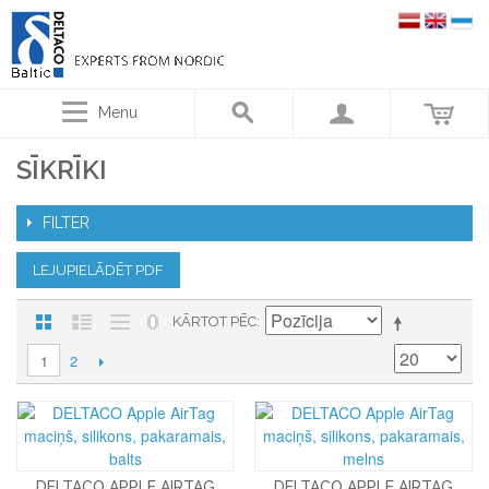
Menu
SĪKRĪKI
FILTER
LEJUPIELĀDĒT PDF
KĀRTOT PĒC
2
1
DELTACO APPLE AIRTAG
DELTACO APPLE AIRTAG