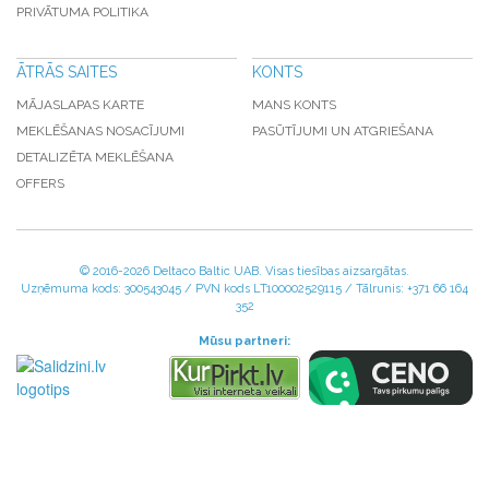
PRIVĀTUMA POLITIKA
ĀTRĀS SAITES
KONTS
MĀJASLAPAS KARTE
MANS KONTS
MEKLĒŠANAS NOSACĪJUMI
PASŪTĪJUMI UN ATGRIEŠANA
DETALIZĒTA MEKLĒŠANA
OFFERS
© 2016-
2026 Deltaco Baltic UAB. Visas tiesības aizsargātas.
Uzņēmuma kods: 300543045 / PVN kods LT100002529115 / Tālrunis: +371 66 164
352
Mūsu partneri: