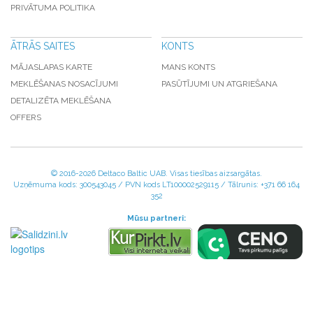
PRIVĀTUMA POLITIKA
ĀTRĀS SAITES
KONTS
MĀJASLAPAS KARTE
MANS KONTS
MEKLĒŠANAS NOSACĪJUMI
PASŪTĪJUMI UN ATGRIEŠANA
DETALIZĒTA MEKLĒŠANA
OFFERS
© 2016-
2026 Deltaco Baltic UAB. Visas tiesības aizsargātas.
Uzņēmuma kods: 300543045 / PVN kods LT100002529115 / Tālrunis: +371 66 164
352
Mūsu partneri: